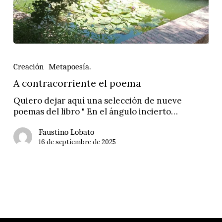
A
contracorriente
Creación
Metapoesía.
el
poema
A contracorriente el poema
Quiero dejar aquí una selección de nueve
poemas del libro " En el ángulo incierto…
Faustino Lobato
16 de septiembre de 2025