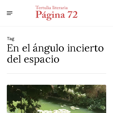
Skip
to
Menu
main
content
Tag
En el ángulo incierto
del espacio