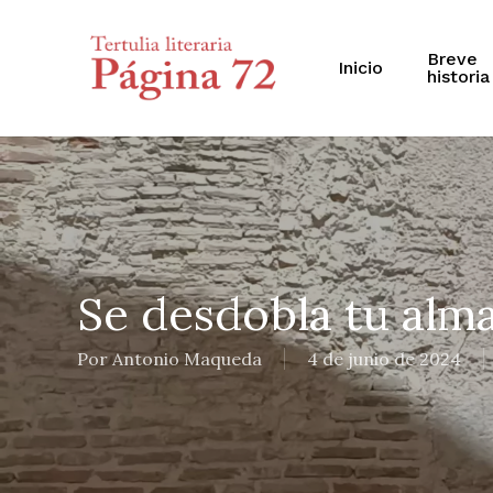
Skip
to
main
Breve
Inicio
historia
content
Se desdobla tu alm
Por
Antonio Maqueda
4 de junio de 2024