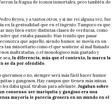
ueron la fragua de iconos inmortales, pero también de
Pedro Reyes, y a tantos otros, y si me reí alguna vez, fue
ás en la gestualidad que en el ingenio. Tampoco es que
ar muy bien entre distintas clases de verduras, como
tender qué estaba pasando. Han tenido que pasar
reconozca que aquello, siendo humor, se movía en un
 es tan minoritario como el que sostiene al mal llamado
menos maltratadas, o el monologueo más gastado y
ue sea
, la diferencia, más que el contexto, la marca la
en se da por ofendido
.
o queramos o no, siempre será más fácil hacer humor
quitas y gangosos. Hay campos que tienen más minas
 les daba igual, tiraban para adelante.
Jugaban sobre
e un consenso: ser mariquita y gangoso era una
ensa mayoría le parecía grosera en un mundo en el