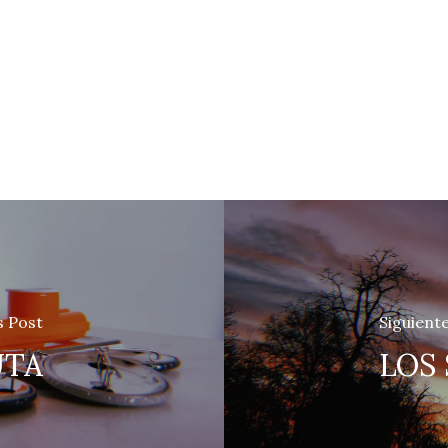
s Post
Siguient
UTA
LOS