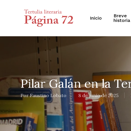
Skip
to
main
Breve
Inicio
historia
content
Pilar Galán en la Te
Por
Faustino Lobato
8 de junio de 2025