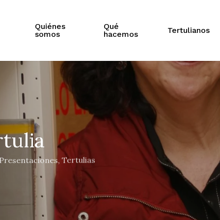
Quiénes
Qué
Tertulianos
somos
hacemos
rtulia
Presentaciones
,
Tertulias