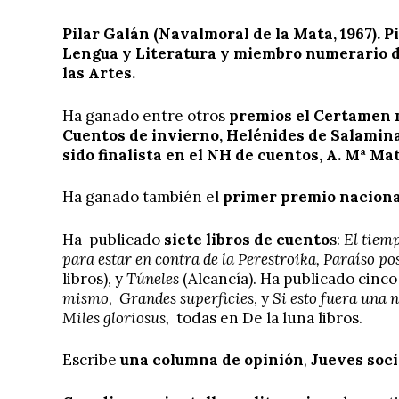
Pilar Galán (Navalmoral de la Mata, 1967). Pi
Lengua y Literatura y miembro numerario d
las Artes.
Ha ganado entre otros
premios el Certamen 
Cuentos de invierno, Helénides de Salamina,
sido finalista en el NH de cuentos, A. Mª Ma
Ha ganado también el
primer premio naciona
Ha publicado
siete libros de cuento
s:
El tiem
para estar en contra de la Perestroika, Paraíso po
libros), y
Túneles
(Alcancía). Ha publicado cinc
mismo
,
Grandes superficies
, y
Si esto fuera una 
Miles gloriosus,
todas en De la luna libros.
Escribe
una columna de opinión
,
Jueves soci