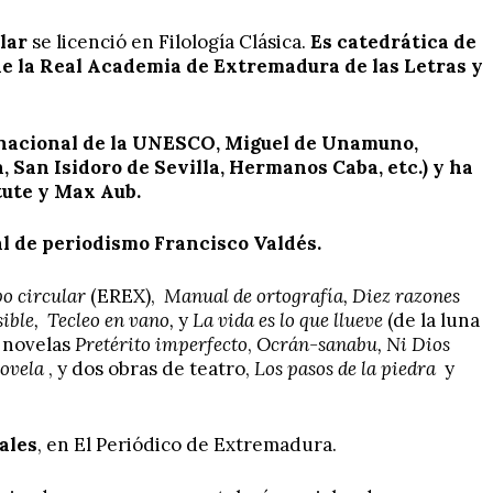
lar
se licenció en Filología Clásica.
Es catedrática de
e la Real Academia de Extremadura de las Letras y
nacional de la UNESCO, Miguel de Unamuno,
 San Isidoro de Sevilla, Hermanos Caba, etc.) y ha
tute y Max Aub.
l de periodismo Francisco Valdés.
po circular
(EREX),
Manual de ortografía, Diez razones
sible, Tecleo en vano,
y
La vida es lo que llueve
(de la luna
o novelas
Pretérito imperfecto
,
Ocrán-sanabu, Ni Dios
novela
, y dos obras de teatro,
Los pasos de la piedra
y
ales
, en El Periódico de Extremadura.