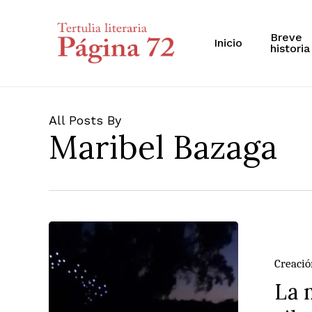
Skip
to
main
Breve
Inicio
historia
content
All Posts By
Maribel Bazaga
La
madrugada
se
Creació
puebla
La 
de
silencios.