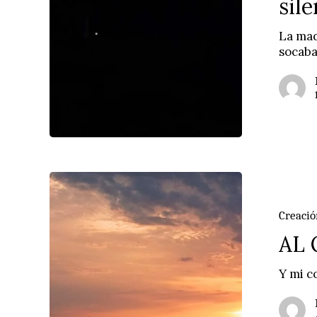
sile
La mad
socaba
AL
OTRO
LADO
Creació
AL
Y mi c