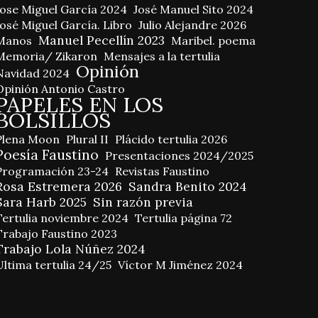
Jose Miguel García 2024
José Manuel Sito 2024
José Miguel García. Libro
Julio Alejandre 2026
Manuel Pecellín 2023
Manos
Maribel. poema
Memoria/ Zikaron
Mensajes a la tertulia
Opinión
Navidad 2024
Opinión Antonio Castro
PAPELES EN LOS
BOLSILLOS
Plena Moon
Plural II
Plácido tertulia 2026
Poesía Faustino
Presentaciones 2024/2025
Programación 23-24
Revistas Faustino
Rosa Estremera 2026
Sandra Benito 2024
Sara Harb 2025
Sin razón previa
Tertulia noviembre 2024
Tertulia página 72
Trabajo Faustino 2023
Trabajo Lola Núñez 2024
Ultima tertulia 24/25
Víctor M Jiménez 2024