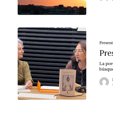
Presentació
de
Isabel
Present
Marina
Pre
La poe
búsque