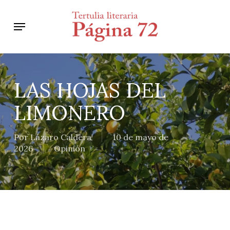
Skip
to
Menu
main
content
LAS HOJAS DEL
LIMONERO
Por
Lázaro Caldera
10 de mayo de
2026
Opinión